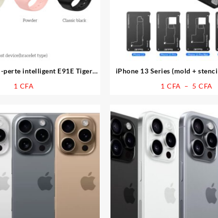
i-perte intelligent E91E Tiger
iPhone 13 Series (mold + stenc
(type bracelet)
middle-layer reballing p
P
1
CFA
1
CFA
–
5
CFA
d
p
1
à
5