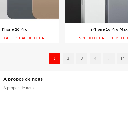
iPhone 16 Pro
iPhone 16 Pro Max
Plage
0
CFA
–
1 040 000
CFA
970 000
CFA
–
1 250 0
de
prix :
830
1
2
3
4
…
14
000 CFA
à
1
A propos de nous
040
000 CFA
A propos de nous