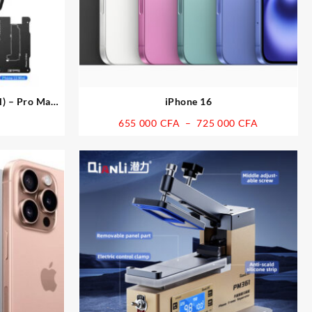
il) – Pro Max
iPhone 16
latform
lage
Plage
655 000
CFA
–
725 000
CFA
e
de
rix :
prix :
 CFA
655
000 CFA
 CFA
à
725
000 CFA