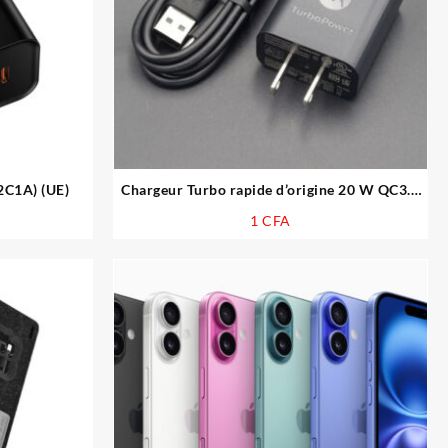
2C1A) (UE)
Chargeur Turbo rapide d’origine 20 W QC3.0
EU US AU UK Adaptateur secteur mural Câble
1
CFA
de type C 1 M pour Motorola Moto G34 G53
E32 G54 G24 G50 G30 G20 Z3 G