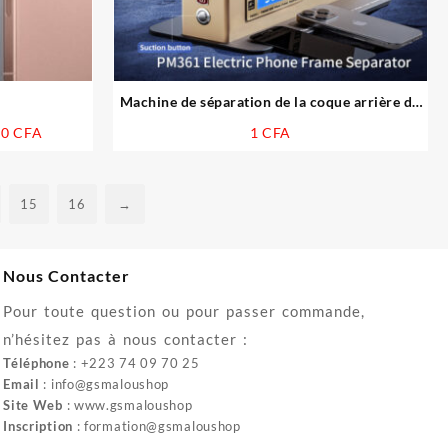
Machine de séparation de la coque arrière du
téléphone électrique QIANLI PM361,
Plage
00
CFA
1
CFA
déballage de l’écran chauffant supérieur et
de
inférieur, outil de séparation de la machine de
prix :
retrait
970
15
16
→
000 CFA
à
1
Nous Contacter
250
000 CFA
Pour toute question ou pour passer commande,
n’hésitez pas à nous contacter :
Téléphone
: +223 74 09 70 25
Email
: info@gsmaloushop
Site Web
: www.gsmaloushop
Inscription
: formation@gsmaloushop