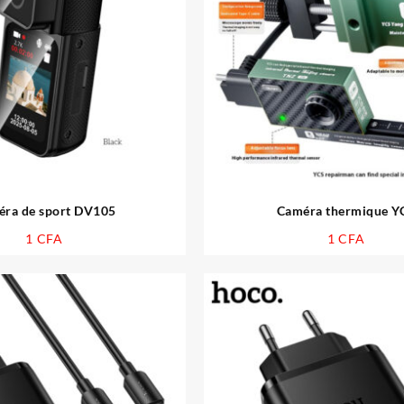
ra de sport DV105
Caméra thermique Y
1
CFA
1
CFA