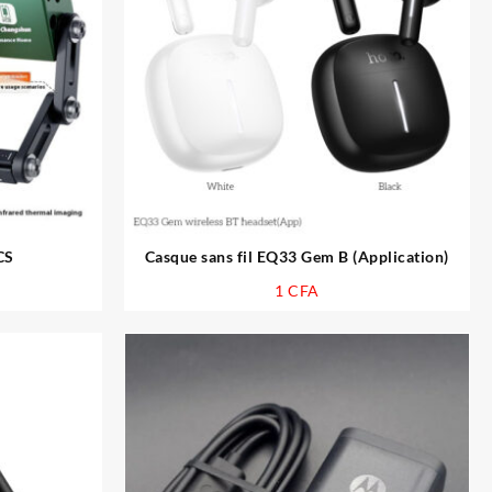
CS
Casque sans fil EQ33 Gem B (Application)
1
CFA