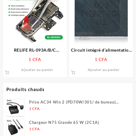
RELIFE RL-093A/B/C
Circuit intégré d’alimentation
0,1/0,3/0,5 mm Puce
de bande de base de
1
CFA
1
CFA
Dissipateur de Chaleur Feuille
remplacement, Compatible
de Cuivre pour Téléphone
avec iPhone 14/14 Plus/14
Ajouter au panier
Ajouter au panier
Portable GPU CPU IC
Pro/14 Pro Max (PMX65)
Dissipation de Chaleur
Efficace Tampon en Cuivre
Produits chauds
Prise AC34 Win 2 (PD70W/301/ de bureau)
(UE/Allemagne) (L = 1,5 m)
1
CFA
Chargeur N75 Grande 65 W (2C1A)
1
CFA