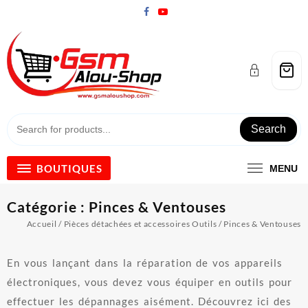
Skip
to
content
Search
BOUTIQUES
MENU
Catégorie :
Pinces & Ventouses
Accueil
/
Pièces détachées et accessoires Outils
/ Pinces & Ventouses
En vous lançant dans la réparation de vos appareils
électroniques, vous devez vous équiper en outils pour
effectuer les dépannages aisément. Découvrez ici des