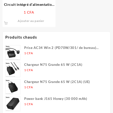
Circuit intégré d’alimentation
de bande de base de
1
CFA
remplacement, Compatible
avec iPhone 14/14 Plus/14
Ajouter au panier
Pro/14 Pro Max (PMX65)
Produits chauds
Prise AC34 Win 2 (PD70W/301/ de bureau)
(UE/Allemagne) (L = 1,5 m)
1
CFA
Chargeur N75 Grande 65 W (2C1A)
1
CFA
Chargeur N75 Grande 65 W (2C1A) (UE)
1
CFA
Power bank J165 Honey (30 000 mAh)
1
CFA