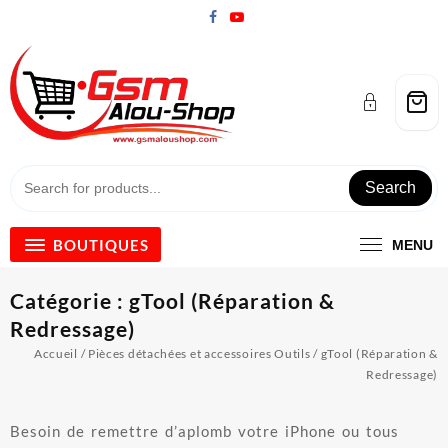
Skip
to
content
Search
BOUTIQUES
MENU
Catégorie :
gTool (Réparation &
Redressage)
Accueil
/
Pièces détachées et accessoires Outils
/ gTool (Réparation &
Redressage)
Besoin de remettre d’aplomb votre iPhone ou tous