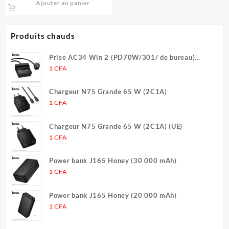
avec iPhone 14/14 Plus/14
Ajouter au panier
Pro/14 Pro Max (PMX65)
Produits chauds
Prise AC34 Win 2 (PD70W/301/ de bureau)
(UE/Allemagne) (L = 1,5 m)
1
CFA
Chargeur N75 Grande 65 W (2C1A)
1
CFA
Chargeur N75 Grande 65 W (2C1A) (UE)
1
CFA
Power bank J165 Honey (30 000 mAh)
1
CFA
Power bank J165 Honey (20 000 mAh)
1
CFA