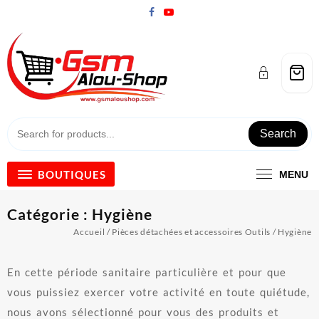
Skip
to
content
Search
BOUTIQUES
MENU
Catégorie :
Hygiène
Accueil
/
Pièces détachées et accessoires Outils
/ Hygiène
En cette période sanitaire particulière et pour que
vous puissiez exercer votre activité en toute quiétude,
nous avons sélectionné pour vous des produits et