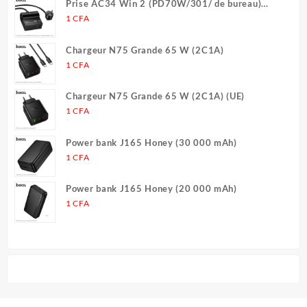
Prise AC34 Win 2 (PD70W/301/ de bureau)
(UE/Allemagne) (L = 1,5 m)
1
CFA
Chargeur N75 Grande 65 W (2C1A)
1
CFA
Chargeur N75 Grande 65 W (2C1A) (UE)
1
CFA
Power bank J165 Honey (30 000 mAh)
1
CFA
Power bank J165 Honey (20 000 mAh)
1
CFA