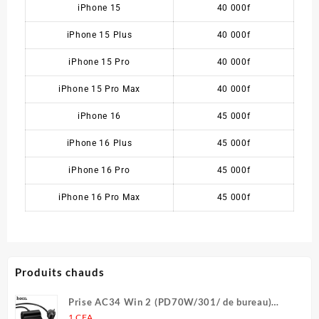
iPhone 15
40 000f
iPhone 15 Plus
40 000f
iPhone 15 Pro
40 000f
iPhone 15 Pro Max
40 000f
iPhone 16
45 000f
iPhone 16 Plus
45 000f
iPhone 16 Pro
45 000f
iPhone 16 Pro Max
45 000f
Produits chauds
Prise AC34 Win 2 (PD70W/301/ de bureau)
(UE/Allemagne) (L = 1,5 m)
1
CFA