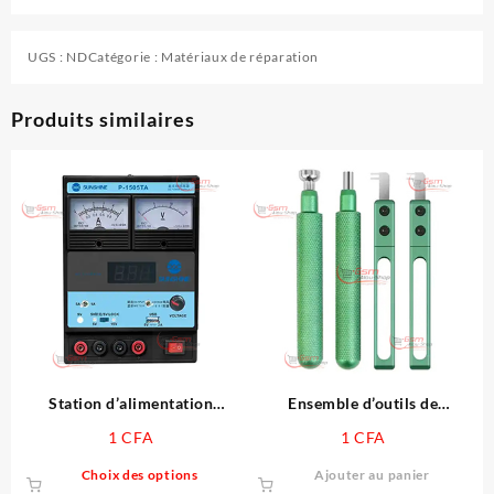
UGS :
ND
Catégorie :
Matériaux de réparation
Produits similaires
Station d’alimentation
Ensemble d’outils de
numérique P-1505TA 15V5A
démontage pour Apple Watch
1
CFA
1
CFA
S 4 5 6 7 8 9 SE
Ce
Choix des options
Ajouter au panier
produit