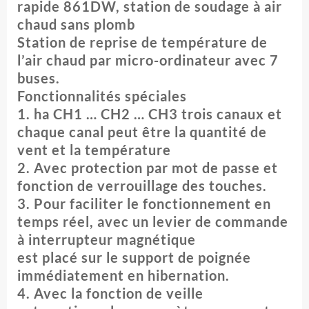
rapide 861DW, station de soudage à air
chaud
chaud sans plomb
sans
Station de reprise de température de
plomb
861DW,
l’air chaud par micro-ordinateur avec 7
écran
buses.
numérique
Fonctionnalités spéciales
intelligent,
1. ha CH1 … CH2 … CH3 trois canaux et
réparation
chaque canal peut être la quantité de
1000W
Station
vent et la température
de
2. Avec protection par mot de passe et
réparation
fonction de verrouillage des touches.
de
3. Pour faciliter le fonctionnement en
puces
PCB
temps réel, avec un levier de commande
à interrupteur magnétique
est placé sur le support de poignée
immédiatement en hibernation.
4. Avec la fonction de veille