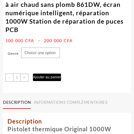
à air chaud sans plomb 861DW, écran
numérique intelligent, réparation
1000W Station de réparation de puces
PCB
Plage
100 000
CFA
–
200 000
CFA
de
Genre
prix :
100
000 CFA
quantité
Ajouter au panier
-
+
à
de
200
Station
000 CFA
de
soudage
DESCRIPTION
INFORMATIONS COMPLÉMENTAIRES
rapide
avec
Description
pistolet
à
Pistolet thermique Original 1000W
air