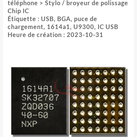
téléphone > Stylo / broyeur de polissage
puce
de
Chip IC
chargement
Étiquette : USB, BGA, puce de
pièces
chargement, 1614a1, U9300, IC USB
Chipset
Heure de création : 2023-10-31