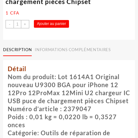
chargement pièces Chipset
1
CFA
quantité
Ajouter au panier
-
+
de
Lot
1614A1
Original
DESCRIPTION
INFORMATIONS COMPLÉMENTAIRES
nouveau
U9300
Détail
BGA
pour
Nom du produit: Lot 1614A1 Original
iPhone
nouveau U9300 BGA pour iPhone 12
12
12Pro 12ProMax 12Mini U2 chargeur IC
12Pro
USB puce de chargement pièces Chipset
12ProMax
12Mini
Numéro d’article : 2379047
U2
Poids : 0,01 kg = 0,0220 lb = 0,3527
chargeur
onces
IC
Catégorie: Outils de réparation de
USB