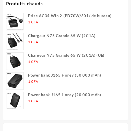
plusieurs
/ Améliore l’efficacité du
Produits chauds
3 CFA
variations.
travail / Convient aux circuits
Les
imprimés de précision
Prise AC34 Win 2 (PD70W/301/ de bureau)
options
(UE/Allemagne) (L = 1,5 m)
1
CFA
peuvent
être
Chargeur N75 Grande 65 W (2C1A)
choisies
1
CFA
sur
la
Chargeur N75 Grande 65 W (2C1A) (UE)
page
1
CFA
du
produit
Power bank J165 Honey (30 000 mAh)
1
CFA
Power bank J165 Honey (20 000 mAh)
1
CFA