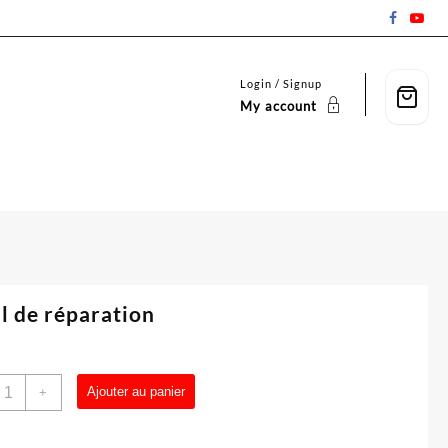
Login / Signup
My account
l de réparation
uantité
Ajouter au panier
+
e
util
e