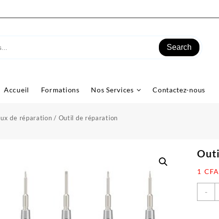
Search
Accueil
Formations
Nos Services
Contactez-nous
ux de réparation
/ Outil de réparation
Outi
1
CFA
q
-
d
O
d