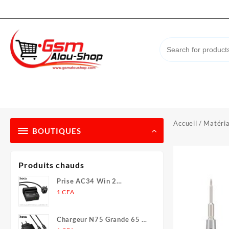
Skip
to
content
Accueil
/
Matéria
BOUTIQUES
Produits chauds
Prise AC34 Win 2
(PD70W/301/ de bureau)
1
CFA
(UE/Allemagne) (L = 1,5 m)
Chargeur N75 Grande 65 W