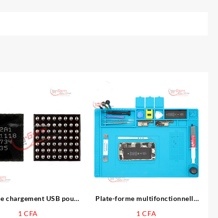
de chargement USB pour
Plate-forme multifonctionnelle
iPhone 8 1612A1
de réparation de tampons en
1
CFA
1
CFA