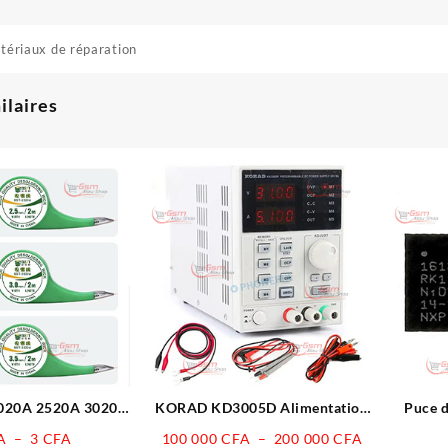
tériaux de réparation
ilaires
020A 2520A 3020A
KORAD KD3005D Alimentation
Puce 
 à dessouder sans
CC réglable avec précision 30 V
Plage
Plage
A
–
3
CFA
100 000
CFA
–
200 000
CFA