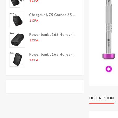
(2C1A)
1
CFA
Chargeur N75 Grande 65 W
(2C1A) (UE)
1
CFA
Power bank J165 Honey (30
000 mAh)
1
CFA
Power bank J165 Honey (20
000 mAh)
1
CFA
DESCRIPTION