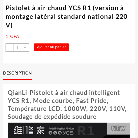
Pistolet à air chaud YCS R1 (version à
montage latéral standard national 220
V)
1
CFA
quantité
Ajouter au panier
-
+
de
Pistolet
à
air
DESCRIPTION
chaud
YCS
QianLi-Pistolet à air chaud intelligent
R1
(version
YCS R1, Mode courbe, Fast Pride,
à
Température LCD, 1000W, 220V, 110V,
montage
Soudage de expédide soudure
latéral
standard
national
220