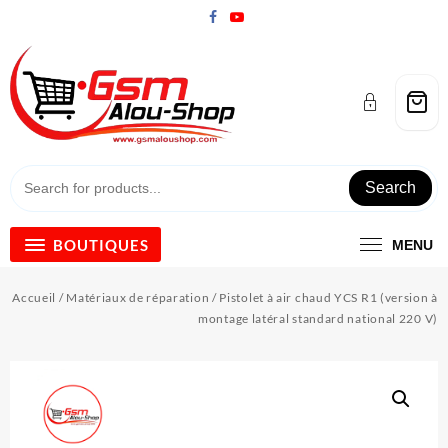
Skip
to
content
Search
BOUTIQUES
MENU
Accueil
/
Matériaux de réparation
/ Pistolet à air chaud YCS R1 (version à
montage latéral standard national 220 V)