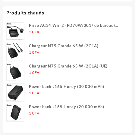
1 CFA
a
portables iPhone
à
plusieur
Produits chauds
2 CFA
variatio
Les
Prise AC34 Win 2 (PD70W/301/ de bureau)
options
(UE/Allemagne) (L = 1,5 m)
1
CFA
peuvent
être
Chargeur N75 Grande 65 W (2C1A)
choisies
1
CFA
sur
la
Chargeur N75 Grande 65 W (2C1A) (UE)
page
1
CFA
du
produit
Power bank J165 Honey (30 000 mAh)
1
CFA
Power bank J165 Honey (20 000 mAh)
1
CFA