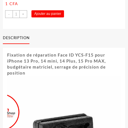
1
CFA
quantité
Ajouter au panier
-
+
de
YCS-
F15Ⅱ
face
DESCRIPTION
ID
repair
Fixation de réparation Face ID YCS-F15 pour
clamp
iPhone 13 Pro, 14 mini, 14 Plus, 15 Pro MAX,
budgétaire matriciel, serrage de précision de
position
Lecteur
vidéo