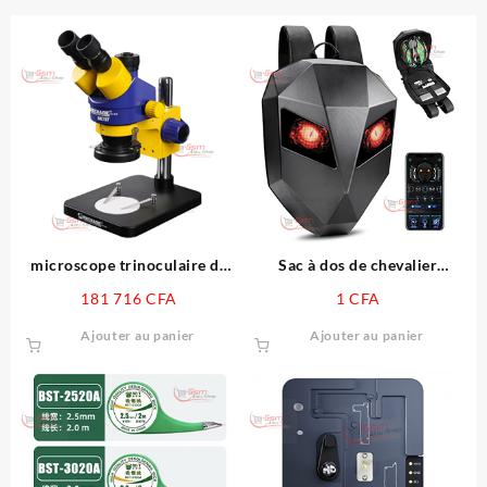
microscope trinoculaire de
Sac à dos de chevalier
levage grand angle MC75T-
personnalisé, nouveau
181 716
CFA
1
CFA
B1, mécanique, caméra HD de
modèle 2024, bluetooth LED,
haute qualité pour
animation vidéo, bricolage
Ajouter au panier
Ajouter au panier
l’entretient des téléphones
portables iPhone