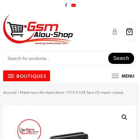
Skip
to
content
Search
BOUTIQUES
MENU
Accueil
/
Matériaux de réparation
/ YCS-F15Ⅱ face ID repair clamp