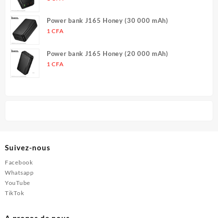
produit
Power bank J165 Honey (30 000 mAh)
1
CFA
Power bank J165 Honey (20 000 mAh)
1
CFA
Suivez-nous
Facebook
Whatsapp
YouTube
TikTok
A propos de nous