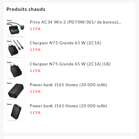
portables iPhone
Produits chauds
Prise AC34 Win 2 (PD70W/301/ de bureau)
(UE/Allemagne) (L = 1,5 m)
1
CFA
Chargeur N75 Grande 65 W (2C1A)
1
CFA
Chargeur N75 Grande 65 W (2C1A) (UE)
1
CFA
Power bank J165 Honey (30 000 mAh)
1
CFA
Power bank J165 Honey (20 000 mAh)
1
CFA