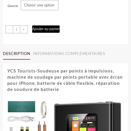
de
Genre
prix :
1 CFA
à
quantité
Ajouter au panier
-
+
3 CFA
de
YCS
spot
welder
DESCRIPTION
INFORMATIONS COMPLÉMENTAIRES
YCS Tourists-Soudeuse par points à impulsions,
machine de soudage par points portable avec écran
pour iPhone, batterie de câble flexible, réparation
de soudure de batterie