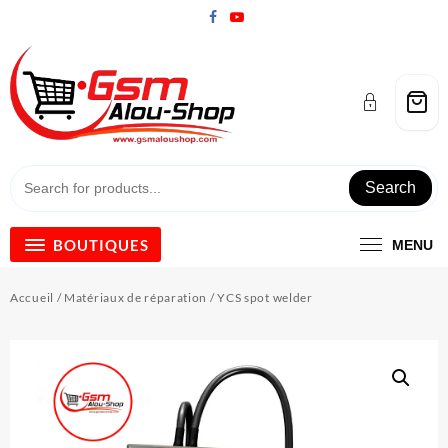
Skip
to
content
Search
BOUTIQUES
MENU
Accueil
/
Matériaux de réparation
/ YCS spot welder