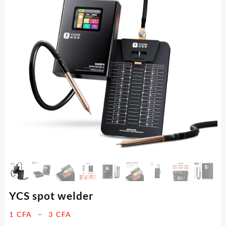
YCS spot welder
Plage
1
CFA
–
3
CFA