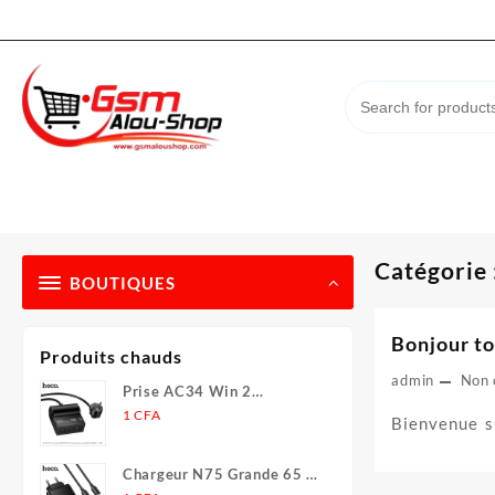
Skip
to
content
Catégorie 
BOUTIQUES
Bonjour to
Produits chauds
admin
Non 
Prise AC34 Win 2
(PD70W/301/ de bureau)
1
CFA
Bienvenue s
(UE/Allemagne) (L = 1,5 m)
Chargeur N75 Grande 65 W