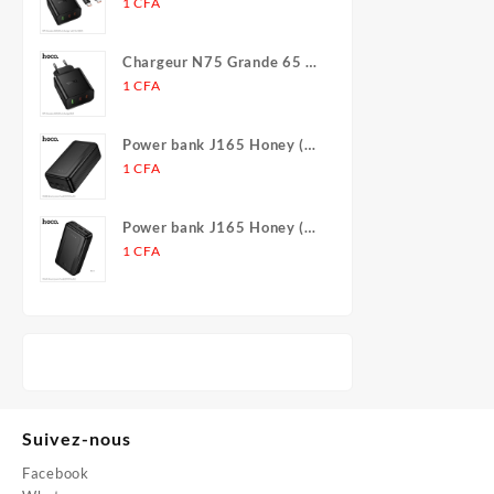
(2C1A)
1
CFA
Chargeur N75 Grande 65 W
(2C1A) (UE)
1
CFA
Power bank J165 Honey (30
000 mAh)
1
CFA
Power bank J165 Honey (20
000 mAh)
1
CFA
Suivez-nous
Facebook