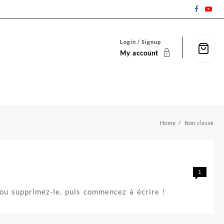
Login / Signup
My account
Home
Non classé
1
 ou supprimez-le, puis commencez à écrire !