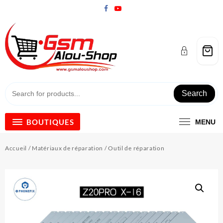
Skip
to
content
Search
BOUTIQUES
MENU
Accueil
/
Matériaux de réparation
/ Outil de réparation