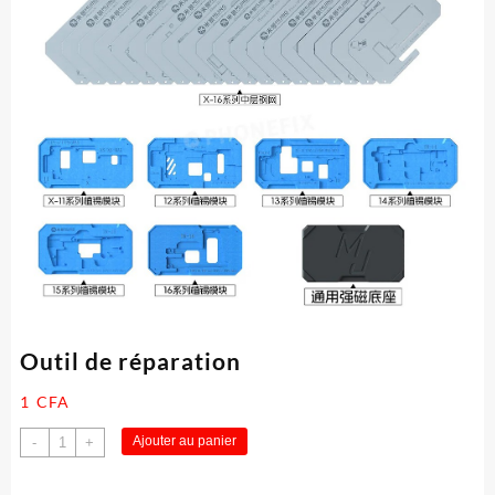
Outil de réparation
1
CFA
quantité
Ajouter au panier
-
+
de
Outil