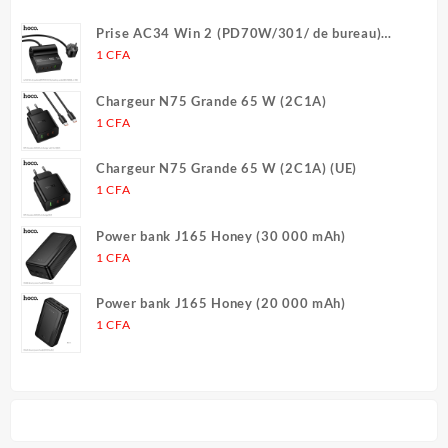
variatio
Les
Prise AC34 Win 2 (PD70W/301/ de bureau)
options
(UE/Allemagne) (L = 1,5 m)
1
CFA
peuvent
être
Chargeur N75 Grande 65 W (2C1A)
choisies
1
CFA
sur
la
Chargeur N75 Grande 65 W (2C1A) (UE)
page
1
CFA
du
produit
Power bank J165 Honey (30 000 mAh)
1
CFA
Power bank J165 Honey (20 000 mAh)
1
CFA