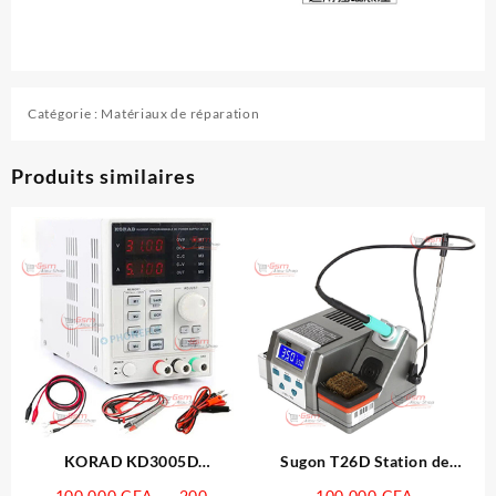
Catégorie :
Matériaux de réparation
Produits similaires
KORAD KD3005D
Sugon T26D Station de
Alimentation CC réglable
soudage fer à souder
100 000
CFA
–
200
100 000
CFA