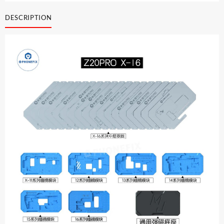
de
réparation
DESCRIPTION