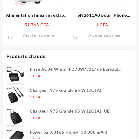
sur
sur
la
la
page
page
Alimentation linéaire réglable
SN2611A0 pour iPhone
du
du
UNI-T UTP1306S 0-32V 0-6A
11/11Pro/11 Pro Max
51 763
CFA
1
CFA
produit
produit
DC (220V uniquement)
chargeur IC puce de
chargement USB
Ajouter au panier
Ajouter au panier
Produits chauds
Prise AC34 Win 2 (PD70W/301/ de bureau)
(UE/Allemagne) (L = 1,5 m)
1
CFA
Chargeur N75 Grande 65 W (2C1A)
1
CFA
Chargeur N75 Grande 65 W (2C1A) (UE)
1
CFA
Power bank J165 Honey (30 000 mAh)
1
CFA