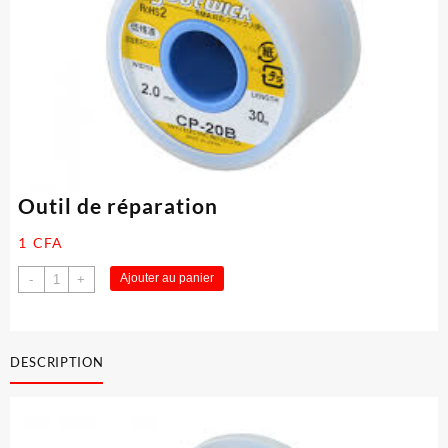
Outil de réparation
1
CFA
quantité
Ajouter au panier
-
+
de
Outil
de
réparation
DESCRIPTION