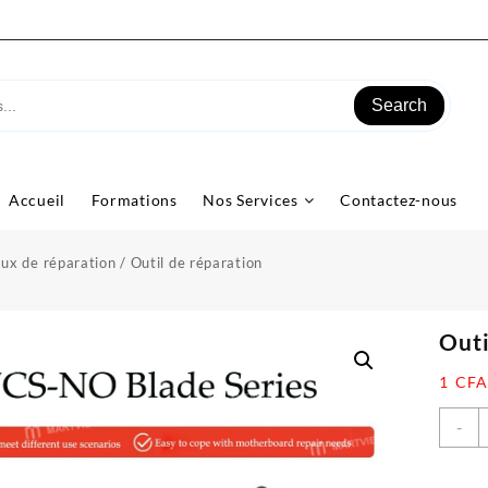
Search
Accueil
Formations
Nos Services
Contactez-nous
ux de réparation
/ Outil de réparation
Outi
1
CFA
q
-
d
O
d