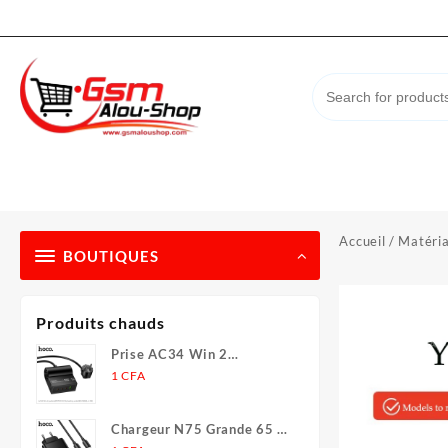
Skip
to
content
Accueil
/
Matéria
BOUTIQUES
Produits chauds
Prise AC34 Win 2
(PD70W/301/ de bureau)
1
CFA
(UE/Allemagne) (L = 1,5 m)
Chargeur N75 Grande 65 W