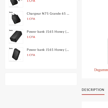
(2C1A)
1
CFA
Chargeur N75 Grande 65 W
(2C1A) (UE)
1
CFA
Power bank J165 Honey (30
000 mAh)
1
CFA
Power bank J165 Honey (20
000 mAh)
1
CFA
DESCRIPTION