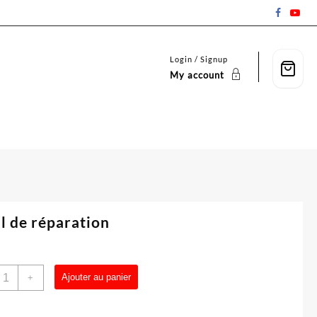
Login / Signup
My account
l de réparation
uantité
Ajouter au panier
+
e
util
e