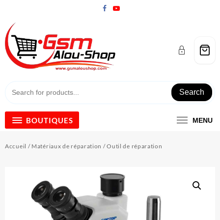
Skip
to
content
Search
BOUTIQUES
MENU
Accueil
/
Matériaux de réparation
/ Outil de réparation