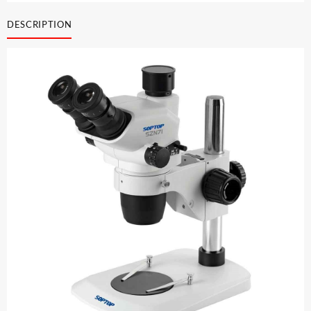
de
réparation
DESCRIPTION