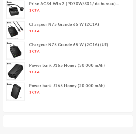
Les
Les
Prise AC34 Win 2 (PD70W/301/ de bureau)
options
options
(UE/Allemagne) (L = 1,5 m)
1
CFA
peuvent
peuvent
être
être
Chargeur N75 Grande 65 W (2C1A)
choisies
choisies
1
CFA
sur
sur
la
la
Chargeur N75 Grande 65 W (2C1A) (UE)
page
page
1
CFA
du
du
produit
produit
Power bank J165 Honey (30 000 mAh)
1
CFA
Power bank J165 Honey (20 000 mAh)
1
CFA