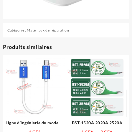
Catégorie :
Matériaux de réparation
Produits similaires
Ligne d’ingénierie du mode de
BST-1520A 2020A 2520A
récupération MAGICO P15
3020A 3520A Ruban à
Plage
1
CFA
1
CFA
–
3
CFA