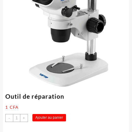
Outil de réparation
1
CFA
quantité
Ajouter au panier
-
+
de
Outil