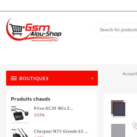
Skip
to
content
Accueil
BOUTIQUES
Produits chauds
Prise AC34 Win 2
(PD70W/301/ de bureau)
1
CFA
(UE/Allemagne) (L = 1,5 m)
Chargeur N75 Grande 65 W