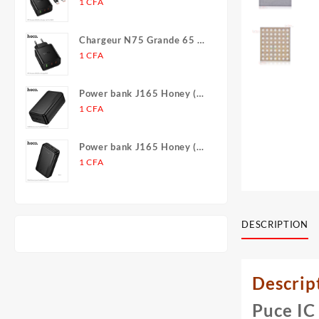
(2C1A)
1
CFA
Chargeur N75 Grande 65 W
(2C1A) (UE)
1
CFA
Power bank J165 Honey (30
000 mAh)
1
CFA
Power bank J165 Honey (20
000 mAh)
1
CFA
DESCRIPTION
Descrip
Puce IC