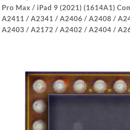
(
2 Pro Max / iPad 9 (2021) (1614A1) Co
 A2411 / A2341 / A2406 / A2408 / A24
 A2403 / A2172 / A2402 / A2404 / A2