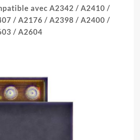
1614A1)
mpatible avec A2342 / A2410 /
07 / A2176 / A2398 / A2400 /
603 / A2604