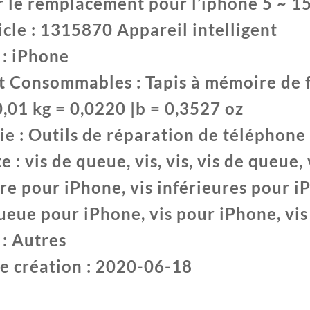
er le remplacement pour l’iphone 5 ~ 
~
1
icle : 1315870 Appareil intelligent
: iPhone
et Consommables : Tapis à mémoire de f
0,01 kg = 0,0220 |b = 0,3527 oz
ie : Outils de réparation de téléphone
e : vis de queue, vis, vis, vis de queue, 
ure pour iPhone, vis inférieures pour i
queue pour iPhone, vis pour iPhone, vi
: Autres
e création : 2020-06-18