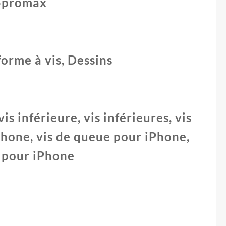
15promax
5promax
orme à vis, Dessins
vis inférieure, vis inférieures, vis
Phone, vis de queue pour iPhone,
s pour iPhone