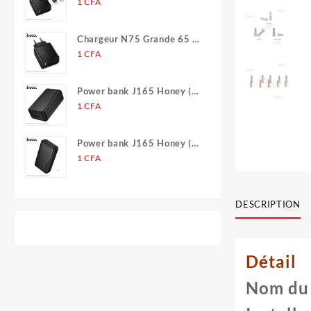
(2C1A)
1
CFA
Chargeur N75 Grande 65 W
(2C1A) (UE)
1
CFA
Power bank J165 Honey (30
000 mAh)
1
CFA
Power bank J165 Honey (20
000 mAh)
1
CFA
DESCRIPTION
Détail
Nom du 