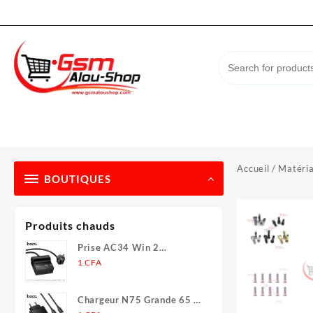
Skip
to
content
Accueil
/
Matéria
BOUTIQUES
Produits chauds
Prise AC34 Win 2
(PD70W/301/ de bureau)
1
CFA
(UE/Allemagne) (L = 1,5 m)
Chargeur N75 Grande 65 W